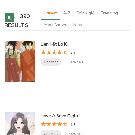
Latest
A-Z
Đánh giá
Trending
390
RESULTS
Most Views
New
Liên Kết Lạ Kì
4.7
Oneshot
05/09/2024
Have A Save Flight!
4.7
Oneshot
05/09/2024