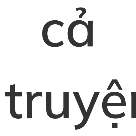
cả
truyệ