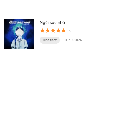
Ngôi sao nhỏ
5
Oneshot
09/08/2024
Trang 5 trên 33
« Trang đầu
«
...
3
4
5
6
7
...
10
20
30
...
»
Trang cuối »