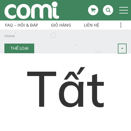
FAQ – HỎI & ĐÁP
GIỎ HÀNG
LIÊN HỆ
Home
THỂ LOẠI
Tất