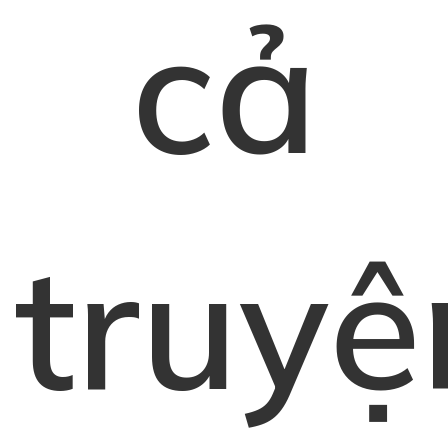
cả
truyệ