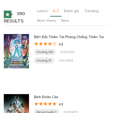
Latest
A-Z
Đánh giá
Trending
390
RESULTS
Most Views
New
Biệt Đội Thiên Tài Phòng Chống Thiên Tai
3.8
Chương 002
07/02/2024
Chương 01
12/01/2024
Binh Đoàn Cáo
4.9
Ngoại truyện 1
01/09/2019