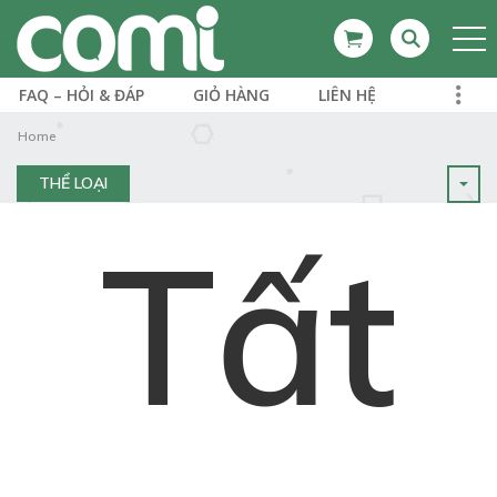
FAQ – HỎI & ĐÁP
GIỎ HÀNG
LIÊN HỆ
Home
THỂ LOẠI
Tất