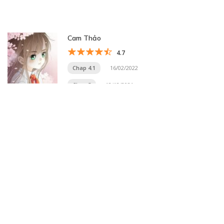
Cam Thảo
4.7
Chap 4.1
16/02/2022
Chap 3
12/12/2021
Trang 5 trên 33
« Trang đầu
«
...
3
4
5
6
7
...
10
20
30
...
»
Trang cuối »