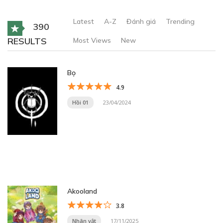
Latest
A-Z
Đánh giá
Trending
390
RESULTS
Most Views
New
Bọ
4.9
Hồi 01
23/04/2024
Akooland
3.8
Nhân vật
17/11/2025