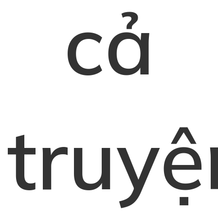
cả
truyệ