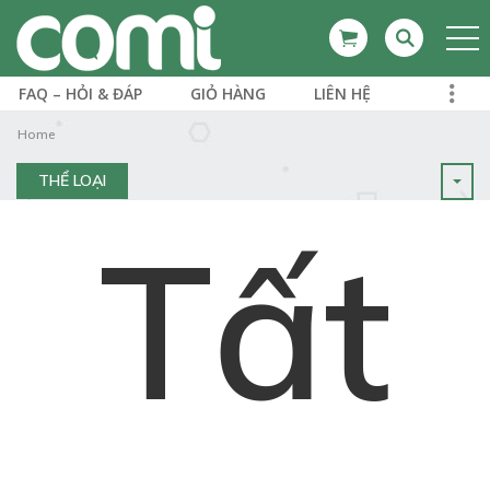
FAQ – HỎI & ĐÁP
GIỎ HÀNG
LIÊN HỆ
Home
THỂ LOẠI
Tất