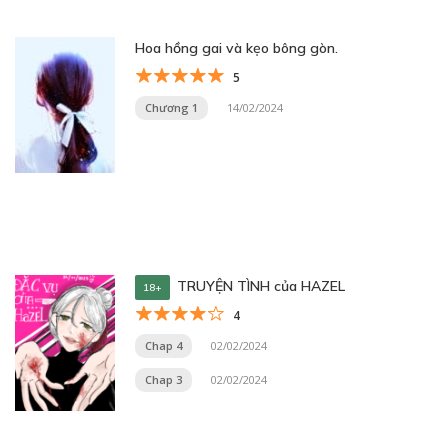
Hoa hồng gai và kẹo bông gòn.
5
Chương 1
14/02/2024
TRUYỆN TÌNH của HAZEL
18+
4
Chap 4
02/02/2024
Chap 3
02/02/2024