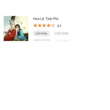
Hoa Lệ Tình Phi
4.1
Giớ thiệu
21/01/2024
Chương 1
14/03/2024
Trang 5 trên 33
« Trang đầu
«
...
3
4
5
6
7
...
10
20
30
...
»
Trang cuối »