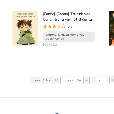
[Fanfic] [Conan] Tái sinh vào
Conan trong vai một thám tử
2.9
Chương 1: xuyên không vào
truyện Conan
30/07/2020
Trang 4 trên 32
« Trang đầu
«
...
2
3
4