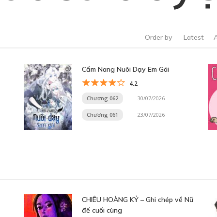
Order by
Latest
Cẩm Nang Nuôi Dạy Em Gái
4.2
Chương 062
30/07/2026
Chương 061
23/07/2026
CHIÊU HOÀNG KỶ – Ghi chép về Nữ
đế cuối cùng