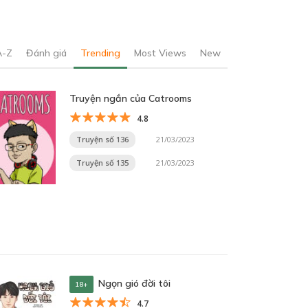
A-Z
Đánh giá
Trending
Most Views
New
Truyện ngắn của Catrooms
4.8
Truyện số 136
21/03/2023
Truyện số 135
21/03/2023
Ngọn gió đời tôi
18+
4.7