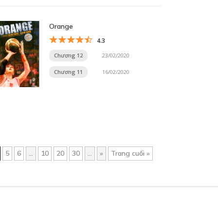
Orange
4.3
Chương 12
23/02/2020
Chương 11
16/02/2020
5
6
...
10
20
30
...
»
Trang cuối »