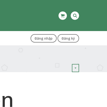
Đăng nhập
Đăng ký
ện