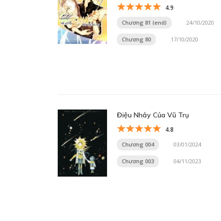
4.9
Chương 81 (end)
24/10/2020
Chương 80
17/10/2020
Điệu Nhảy Của Vũ Trụ
4.8
Chương 004
03/01/2024
Chương 003
04/11/2023