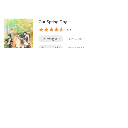
Our Spring Day
4.4
Chương 002
30/10/2025
Chương 001
30/10/2025
Trang 2 trên 28
«
1
2
3
4
5
...
10
20
...
»
Trang cuối »