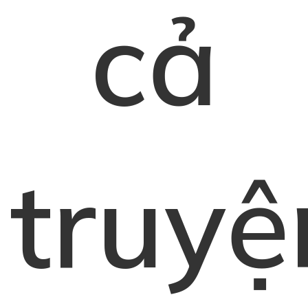
cả
truyệ