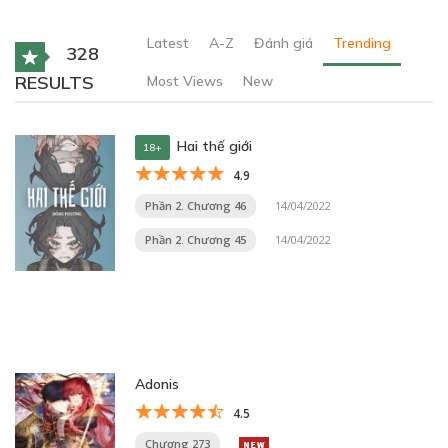
Latest
A-Z
Đánh giá
Trending
328
RESULTS
Most Views
New
Hai thế giới
18+
4.9
Phần 2. Chương 46
14/04/2022
Phần 2. Chương 45
14/04/2022
Adonis
4.5
Chương 273