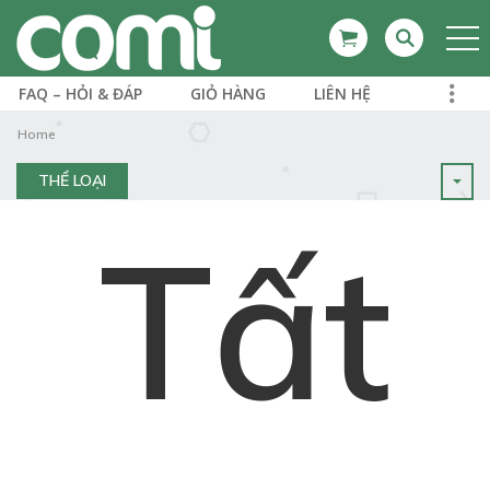
FAQ – HỎI & ĐÁP
GIỎ HÀNG
LIÊN HỆ
Home
THỂ LOẠI
Tất