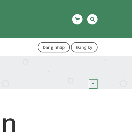
Đăng nhập
Đăng ký
ện