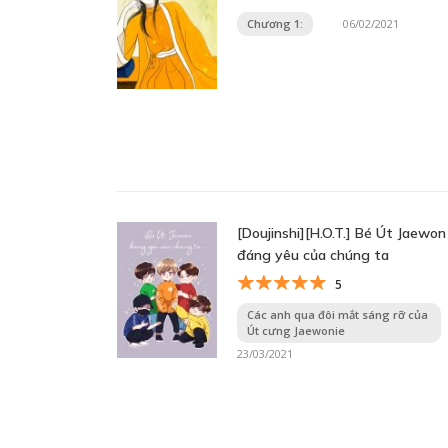
Chương 1:
06/02/2021
[Doujinshi][H.O.T.] Bé Út Jaewon
đáng yêu của chúng ta
5
Các anh qua đôi mắt sáng rỡ của
Út cưng Jaewonie
23/03/2021