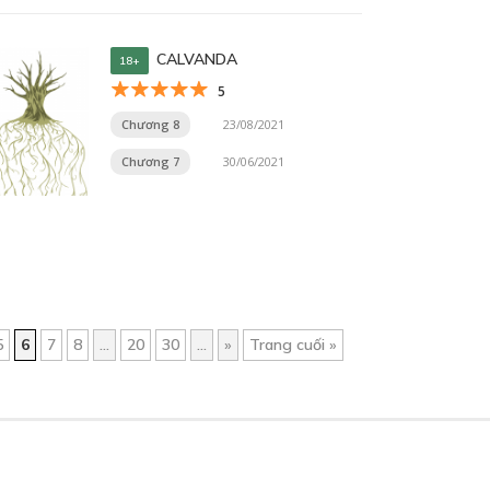
CALVANDA
18+
5
Chương 8
23/08/2021
Chương 7
30/06/2021
5
6
7
8
...
20
30
...
»
Trang cuối »