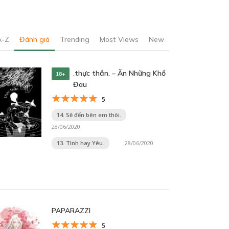
A-Z
Đánh giá
Trending
Most Views
New
.thực thần. – Ăn Những Khổ
18+
Đau
5
14. Sẽ đến bên em thôi.
28/06/2020
13. Tình hay Yêu.
28/06/2020
PAPARAZZI
5