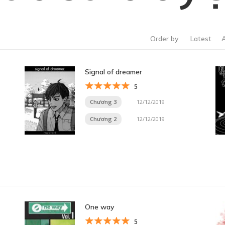
Order by
Latest
Signal of dreamer
5
Chương 3
12/12/2019
Chương 2
12/12/2019
One way
5