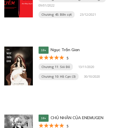
09/01/2022
Chương 45: Bỡn cợt
23/12/2021
Ngục Trần Gian
18+
5
Chương 11: Sói Đỏ
13/11/2020
Chương 10: Hồ Cạn (3)
30/10/2020
CHỦ NHÂN CỦA ENEMUGEN
18+
5