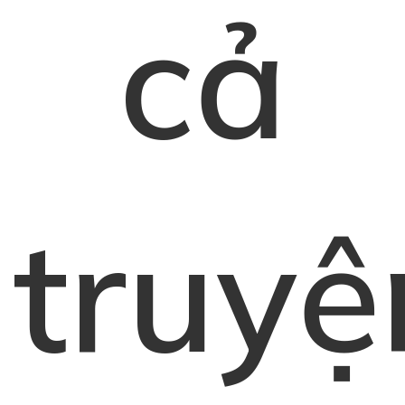
cả
truyệ