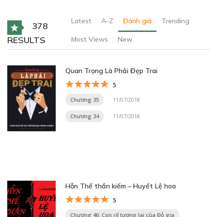
Latest
A-Z
Đánh giá
Trending
378
RESULTS
Most Views
New
Quan Trọng Là Phải Đẹp Trai
5
Chương 35
11/07/2018
Chương 34
11/07/2018
Hỗn Thế thần kiếm – Huyết Lệ hoa
5
Chương 46: Con rể tương lai của Đỗ gia