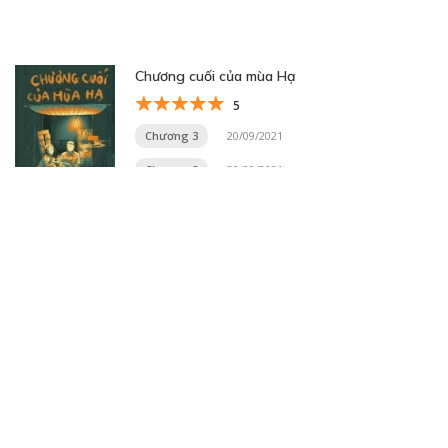
Chương cuối của mùa Hạ
5
Chương 3
20/09/2021
Chương 2
20/09/2021
Trang 1 trên 32
1
2
3
4
5
...
10
20
30
...
»
Trang cuối »