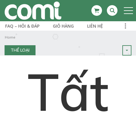
FAQ – HỎI & ĐÁP
GIỎ HÀNG
LIÊN HỆ
Home
THỂ LOẠI
Tất