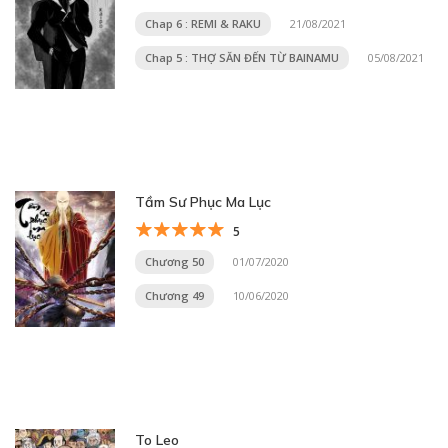
Chap 6 : REMI & RAKU
21/08/2021
Chap 5 : THỢ SĂN ĐẾN TỪ BAINAMU
05/08/2021
Tầm Sư Phục Ma Lục
5
Chương 50
01/07/2020
Chương 49
10/06/2020
To Leo