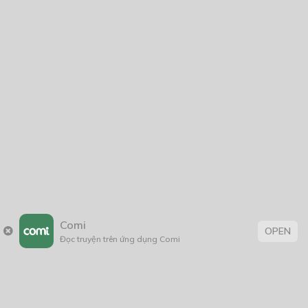
NĂM PHÁT HÀNH
Giáp Hồng My
7/2020
5
24/05/2021
2025
2024
2023
2022
2021
2020
2019
2018
2017
2016
2014
2011
2005
1/11/2020
Comi
OPEN
Đọc truyện trên ứng dụng Comi
Trang chủ
Về chúng tôi
Điều khoản sử dụng
Hỏi & Đáp
Liên hệ