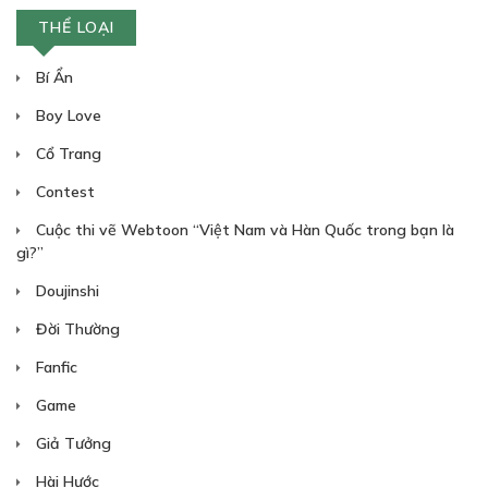
THỂ LOẠI
Bí Ẩn
Boy Love
Cổ Trang
Contest
Cuộc thi vẽ Webtoon “Việt Nam và Hàn Quốc trong bạn là
gì?”
Doujinshi
Đời Thường
Fanfic
Game
Giả Tưởng
Hài Hước