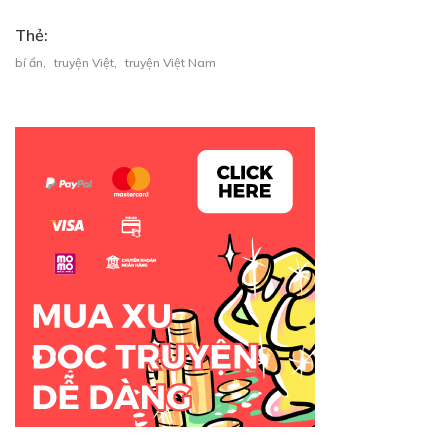
Thẻ:
bí ẩn
,
truyện Việt
,
truyện Việt Nam