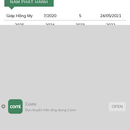
NĂM PHÁT HÀNH
Giáp Hồng My
7/2020
5
24/05/2021
2025
2024
2023
2022
2021
2020
2019
2018
2017
2016
2014
2011
2005
1/11/2020
Comi
OPEN
Trang chủ
Về chúng tôi
Điều khoản sử dụng
Đọc truyện trên ứng dụng Comi
Hỏi & Đáp
Liên hệ
COMI © 2024 Comicola - Nền tảng truyện tranh bản quyền duy nhất tại