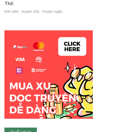
Thẻ:
tình cảm
,
truyện chữ
,
Truyện ngắn