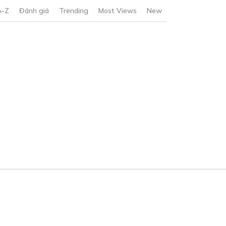
A-Z
Đánh giá
Trending
Most Views
New