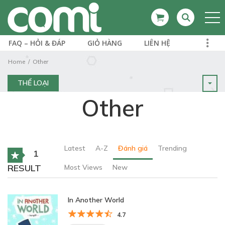
FAQ – HỎI & ĐÁP
GIỎ HÀNG
LIÊN HỆ
Home
Other
THỂ LOẠI
Other
Latest
A-Z
Đánh giá
Trending
1
RESULT
Most Views
New
In Another World
4.7