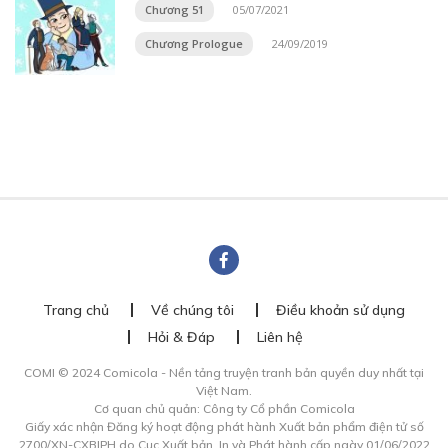
Chương 51
05/07/2021
Chương Prologue
24/09/2019
Trang chủ
Về chúng tôi
Điều khoản sử dụng
Hỏi & Đáp
Liên hệ
COMI © 2024 Comicola - Nền tảng truyện tranh bản quyền duy nhất tại
Việt Nam.
Cơ quan chủ quản: Công ty Cổ phần Comicola
Giấy xác nhận Đăng ký hoạt động phát hành Xuất bản phẩm điện tử số
2700/XN-CXBIPH do Cục Xuất bản, In và Phát hành cấp ngày 01/06/2022