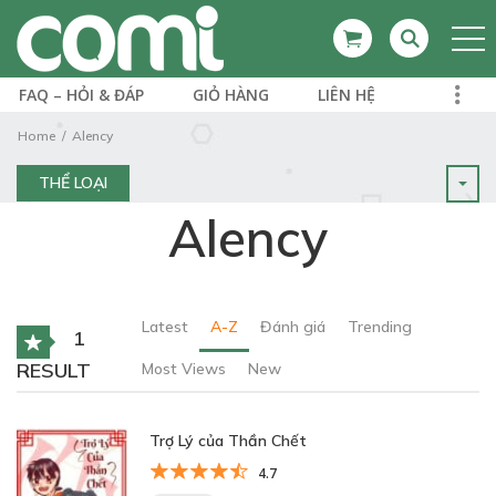
FAQ – HỎI & ĐÁP
GIỎ HÀNG
LIÊN HỆ
Home
Alency
THỂ LOẠI
Alency
Latest
A-Z
Đánh giá
Trending
1
RESULT
Most Views
New
Trợ Lý của Thần Chết
4.7