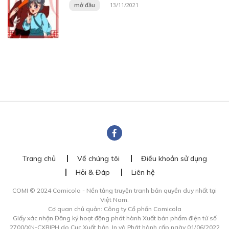
mở đầu
13/11/2021
Trang chủ
Về chúng tôi
Điều khoản sử dụng
Hỏi & Đáp
Liên hệ
COMI © 2024 Comicola - Nền tảng truyện tranh bản quyền duy nhất tại
Việt Nam.
Cơ quan chủ quản: Công ty Cổ phần Comicola
Giấy xác nhận Đăng ký hoạt động phát hành Xuất bản phẩm điện tử số
2700/XN-CXBIPH do Cục Xuất bản, In và Phát hành cấp ngày 01/06/2022