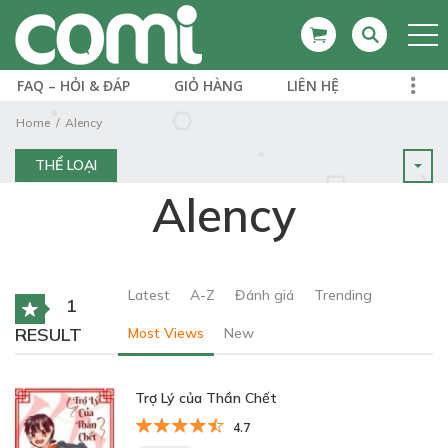
FAQ – HỎI & ĐÁP
GIỎ HÀNG
LIÊN HỆ
Home
Alency
THỂ LOẠI
Alency
Latest
A-Z
Đánh giá
Trending
1
RESULT
Most Views
New
Trợ Lý của Thần Chết
4.7