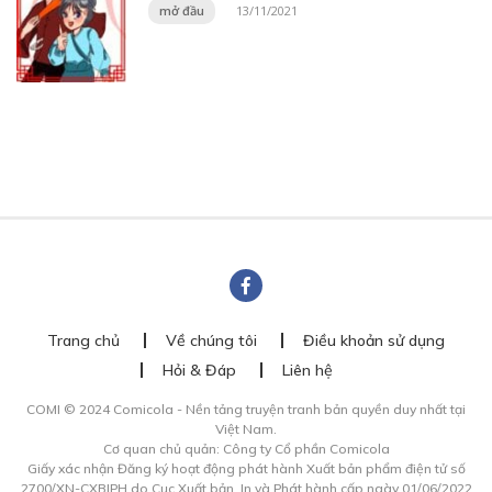
mở đầu
13/11/2021
Trang chủ
Về chúng tôi
Điều khoản sử dụng
Hỏi & Đáp
Liên hệ
COMI © 2024 Comicola - Nền tảng truyện tranh bản quyền duy nhất tại
Việt Nam.
Cơ quan chủ quản: Công ty Cổ phần Comicola
Giấy xác nhận Đăng ký hoạt động phát hành Xuất bản phẩm điện tử số
2700/XN-CXBIPH do Cục Xuất bản, In và Phát hành cấp ngày 01/06/2022