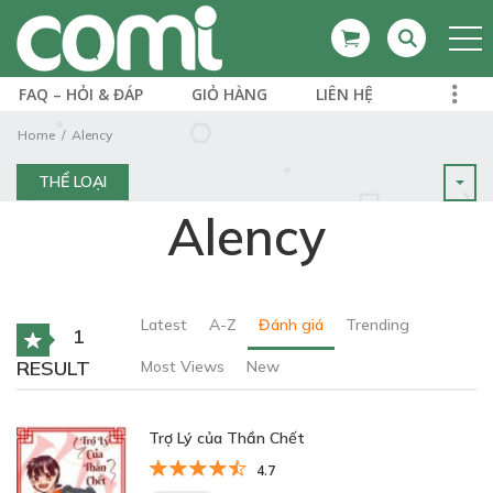
FAQ – HỎI & ĐÁP
GIỎ HÀNG
LIÊN HỆ
Home
Alency
THỂ LOẠI
Alency
Latest
A-Z
Đánh giá
Trending
1
RESULT
Most Views
New
Trợ Lý của Thần Chết
4.7