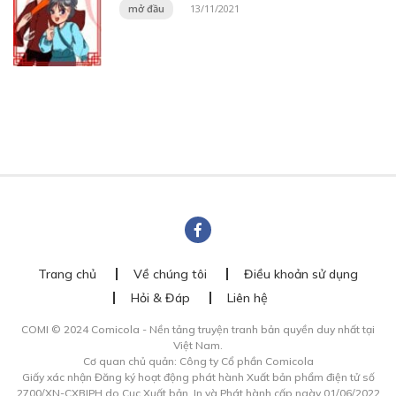
mở đầu
13/11/2021
Trang chủ
Về chúng tôi
Điều khoản sử dụng
Hỏi & Đáp
Liên hệ
COMI © 2024 Comicola - Nền tảng truyện tranh bản quyền duy nhất tại
Việt Nam.
Cơ quan chủ quản: Công ty Cổ phần Comicola
Giấy xác nhận Đăng ký hoạt động phát hành Xuất bản phẩm điện tử số
2700/XN-CXBIPH do Cục Xuất bản, In và Phát hành cấp ngày 01/06/2022