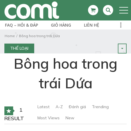
FAQ – HỎI & ĐÁP
GIỎ HÀNG
LIÊN HỆ
Home
Bông hoa trong trái Dứa
THỂ LOẠI
Bông hoa trong
trái Dứa
Latest
A-Z
Đánh giá
Trending
1
RESULT
Most Views
New