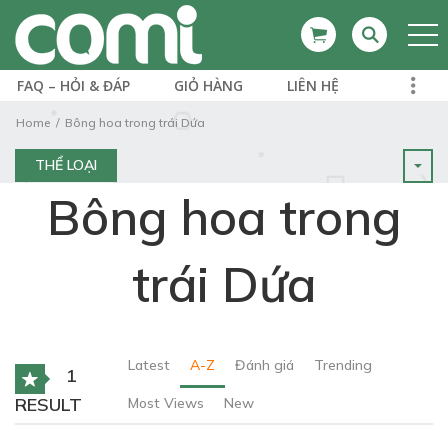
FAQ – HỎI & ĐÁP
GIỎ HÀNG
LIÊN HỆ
Home
Bông hoa trong trái Dứa
THỂ LOẠI
Bông hoa trong
trái Dứa
Latest
A-Z
Đánh giá
Trending
1
RESULT
Most Views
New