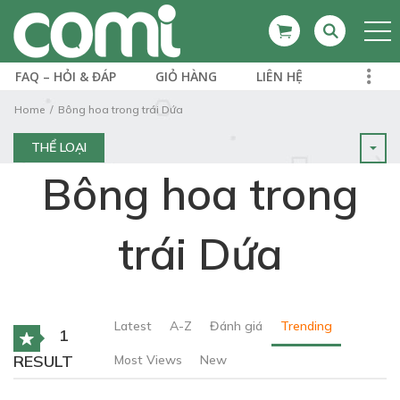
FAQ – HỎI & ĐÁP
GIỎ HÀNG
LIÊN HỆ
Home
Bông hoa trong trái Dứa
THỂ LOẠI
Bông hoa trong
trái Dứa
Latest
A-Z
Đánh giá
Trending
1
RESULT
Most Views
New