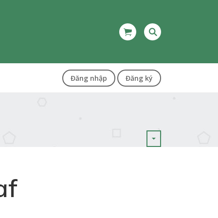
Đăng nhập
Đăng ký
af