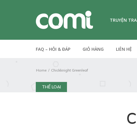
TRUYỆN TR
FAQ – HỎI & ĐÁP
GIỎ HÀNG
LIÊN HỆ
Home
Chickknight Greenleaf
THỂ LOẠI
C