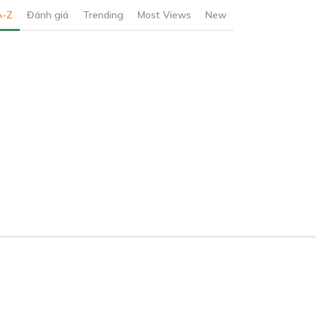
A-Z
Đánh giá
Trending
Most Views
New