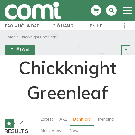
FAQ – HỎI & ĐÁP
GIỎ HÀNG
LIÊN HỆ
Home
Chickknight Greenleaf
THỂ LOẠI
Chickknight
Greenleaf
Latest
A-Z
Đánh giá
Trending
2
RESULTS
Most Views
New