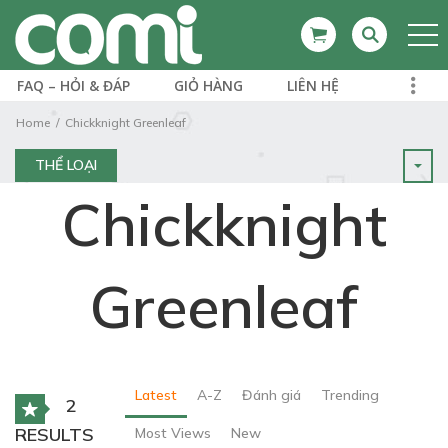
FAQ – HỎI & ĐÁP
GIỎ HÀNG
LIÊN HỆ
Home
Chickknight Greenleaf
THỂ LOẠI
Chickknight
Greenleaf
Latest
A-Z
Đánh giá
Trending
2
RESULTS
Most Views
New