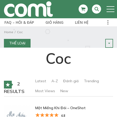
FAQ – HỎI & ĐÁP
GIỎ HÀNG
LIÊN HỆ
Home
Coc
THỂ LOẠI
Coc
Latest
A-Z
Đánh giá
Trending
2
RESULTS
Most Views
New
Một Miếng Khi Đói – OneShot
4.8