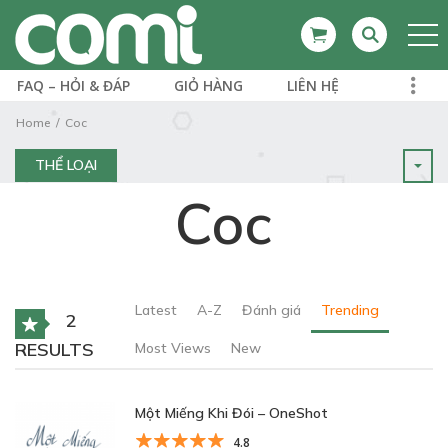
FAQ – HỎI & ĐÁP
GIỎ HÀNG
LIÊN HỆ
Home
Coc
THỂ LOẠI
Coc
Latest
A-Z
Đánh giá
Trending
2
RESULTS
Most Views
New
Một Miếng Khi Đói – OneShot
4.8