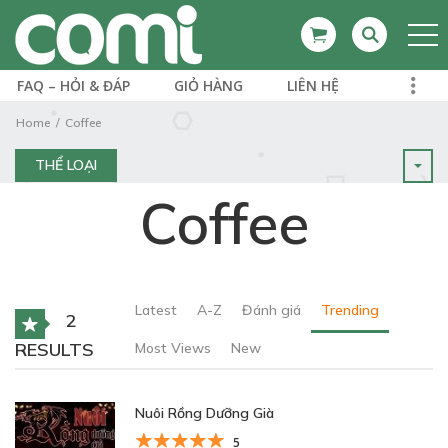
FAQ – HỎI & ĐÁP
GIỎ HÀNG
LIÊN HỆ
Home
Coffee
THỂ LOẠI
Coffee
Latest
A-Z
Đánh giá
Trending
2
RESULTS
Most Views
New
Nuôi Rồng Dưỡng Già
5