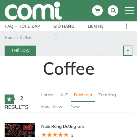
FAQ – HỎI & ĐÁP
GIỎ HÀNG
LIÊN HỆ
Home
Coffee
THỂ LOẠI
Coffee
Latest
A-Z
Đánh giá
Trending
2
RESULTS
Most Views
New
Nuôi Rồng Dưỡng Già
5