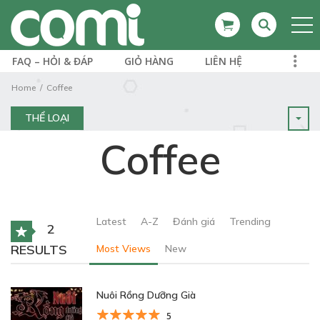
FAQ – HỎI & ĐÁP
GIỎ HÀNG
LIÊN HỆ
Home
Coffee
THỂ LOẠI
Coffee
Latest
A-Z
Đánh giá
Trending
2
RESULTS
Most Views
New
Nuôi Rồng Dưỡng Già
5