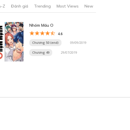
A-Z
Đánh giá
Trending
Most Views
New
Nhóm Máu O
4.6
Chương 50 (end)
09/09/2019
Chương 49
29/07/2019