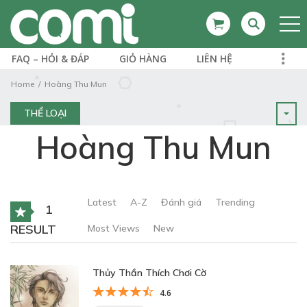
FAQ – HỎI & ĐÁP
GIỎ HÀNG
LIÊN HỆ
Home
Hoàng Thu Mun
THỂ LOẠI
Hoàng Thu Mun
Latest
A-Z
Đánh giá
Trending
1
RESULT
Most Views
New
Thủy Thần Thích Chơi Cờ
4.6