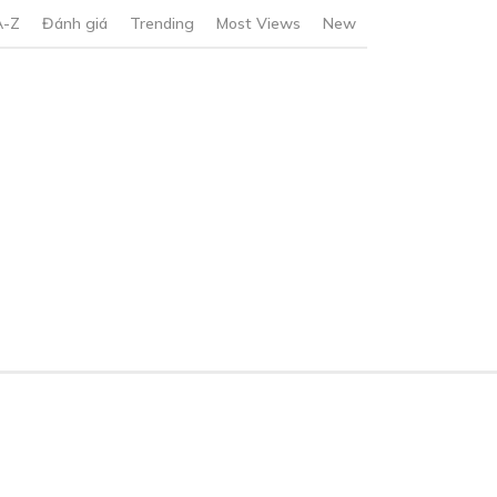
A-Z
Đánh giá
Trending
Most Views
New