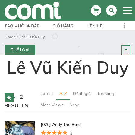
FAQ – HỎI & ĐÁP
GIỎ HÀNG
LIÊN HỆ
Home
Lê Vũ Kiến Duy
THỂ LOẠI
Lê Vũ Kiến Duy
Latest
A-Z
Đánh giá
Trending
2
RESULTS
Most Views
New
[020] Andy the Bard
5