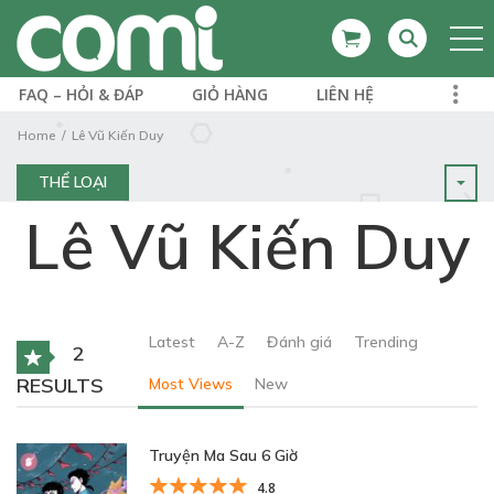
FAQ – HỎI & ĐÁP
GIỎ HÀNG
LIÊN HỆ
Home
Lê Vũ Kiến Duy
THỂ LOẠI
Lê Vũ Kiến Duy
Latest
A-Z
Đánh giá
Trending
2
RESULTS
Most Views
New
Truyện Ma Sau 6 Giờ
4.8