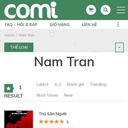
FAQ – HỎI & ĐÁP
GIỎ HÀNG
LIÊN HỆ
Home
Nam Tran
THỂ LOẠI
Nam Tran
Latest
A-Z
Đánh giá
Trending
1
RESULT
Most Views
New
Thú Săn Người
5