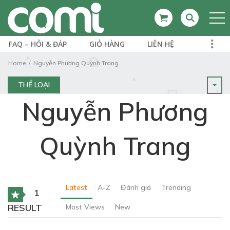
FAQ – HỎI & ĐÁP
GIỎ HÀNG
LIÊN HỆ
Home
Nguyễn Phương Quỳnh Trang
THỂ LOẠI
Nguyễn Phương
Quỳnh Trang
Latest
A-Z
Đánh giá
Trending
1
RESULT
Most Views
New