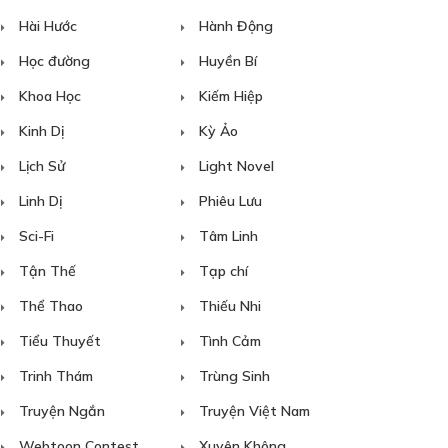
Hài Hước
Hành Động
Học đường
Huyền Bí
Khoa Học
Kiếm Hiệp
Kinh Dị
Kỳ Ảo
Lịch Sử
Light Novel
Linh Dị
Phiêu Lưu
Sci-Fi
Tâm Linh
Tận Thế
Tạp chí
Thể Thao
Thiếu Nhi
Tiểu Thuyết
Tình Cảm
Trinh Thám
Trùng Sinh
Truyện Ngắn
Truyện Việt Nam
Webtoon Contest
Xuyên Không