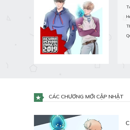
T
H
T
Q
CÁC CHƯƠNG MỚI CẬP NHẬT
C