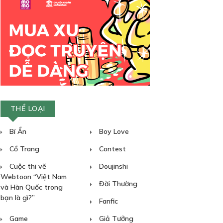
THỂ LOẠI
Bí Ẩn
Boy Love
Cổ Trang
Contest
Cuộc thi vẽ
Doujinshi
Webtoon “Việt Nam
Đời Thường
và Hàn Quốc trong
bạn là gì?”
Fanfic
Game
Giả Tưởng