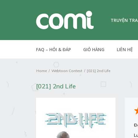
TRUYỆN TR
FAQ – HỎI & ĐÁP
GIỎ HÀNG
LIÊN HỆ
Home
Webtoon Contest
[021] 2nd Life
[021] 2nd Life
Đ
L