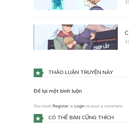
13
C
13
THẢO LUẬN TRUYỆN NÀY
Để lại một bình luận
You must
Register
or
Login
to post a comment.
CÓ THỂ BẠN CŨNG THÍCH