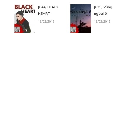
[044] BLACK
[039] Vùng
HEART
ngoại ô
13/02/2019
13/02/2019