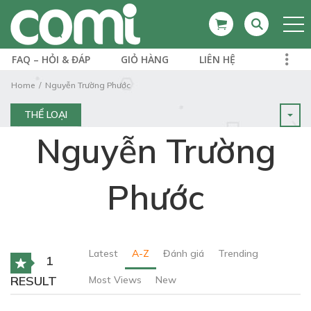
FAQ – HỎI & ĐÁP
GIỎ HÀNG
LIÊN HỆ
Home
Nguyễn Trường Phước
THỂ LOẠI
Nguyễn Trường
Phước
Latest
A-Z
Đánh giá
Trending
1
RESULT
Most Views
New