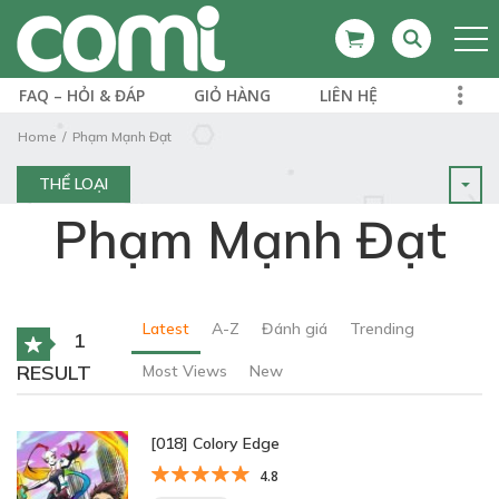
FAQ – HỎI & ĐÁP
GIỎ HÀNG
LIÊN HỆ
Home
Phạm Mạnh Đạt
THỂ LOẠI
Phạm Mạnh Đạt
Latest
A-Z
Đánh giá
Trending
1
RESULT
Most Views
New
[018] Colory Edge
4.8