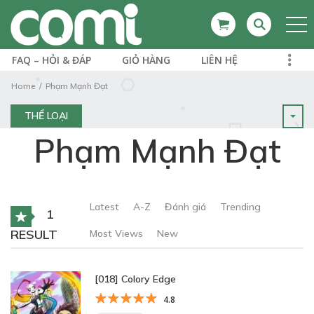
FAQ – HỎI & ĐÁP
GIỎ HÀNG
LIÊN HỆ
Home
Phạm Mạnh Đạt
THỂ LOẠI
Phạm Mạnh Đạt
Latest
A-Z
Đánh giá
Trending
1
RESULT
Most Views
New
[018] Colory Edge
4.8