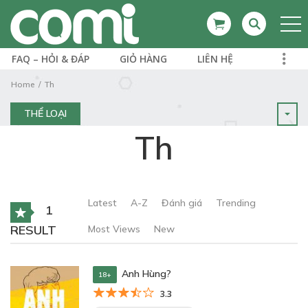
FAQ – HỎI & ĐÁP
GIỎ HÀNG
LIÊN HỆ
Home
Th
THỂ LOẠI
Th
Latest
A-Z
Đánh giá
Trending
1
RESULT
Most Views
New
Anh Hùng?
18+
3.3