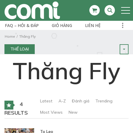
FAQ – HỎI & ĐÁP
GIỎ HÀNG
LIÊN HỆ
Home
Thăng Fly
THỂ LOẠI
Thăng Fly
Latest
A-Z
Đánh giá
Trending
4
RESULTS
Most Views
New
To Leo