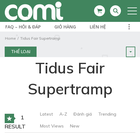
FAQ – HỎI & ĐÁP
GIỎ HÀNG
LIÊN HỆ
Home
Tidus Fair Supertramp
THỂ LOẠI
Tidus Fair
Supertramp
Latest
A-Z
Đánh giá
Trending
1
RESULT
Most Views
New