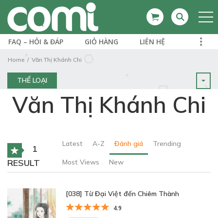
FAQ – HỎI & ĐÁP
GIỎ HÀNG
LIÊN HỆ
Home
Văn Thị Khánh Chi
THỂ LOẠI
Văn Thị Khánh Chi
Latest
A-Z
Đánh giá
Trending
1
RESULT
Most Views
New
[038] Từ Đại Việt đến Chiêm Thành
4.9