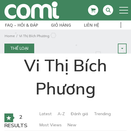
FAQ – HỎI & ĐÁP
GIỎ HÀNG
LIÊN HỆ
Home
Vi Thị Bích Phương
THỂ LOẠI
Vi Thị Bích
Phương
Latest
A-Z
Đánh giá
Trending
2
RESULTS
Most Views
New