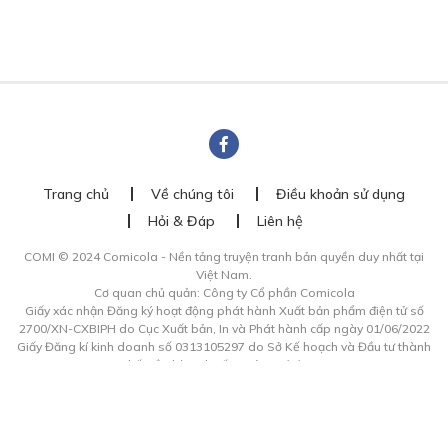
Trang chủ
Về chúng tôi
Điều khoản sử dụng
Hỏi & Đáp
Liên hệ
COMI © 2024 Comicola - Nền tảng truyện tranh bản quyền duy nhất tại
Việt Nam.
Cơ quan chủ quản: Công ty Cổ phần Comicola
Giấy xác nhận Đăng ký hoạt động phát hành Xuất bản phẩm điện tử số
2700/XN-CXBIPH do Cục Xuất bản, In và Phát hành cấp ngày 01/06/2022
Giấy Đăng kí kinh doanh số 0313105297 do Sở Kế hoạch và Đầu tư thành
phố Hồ Chí Minh cấp ngày 21/1/2015