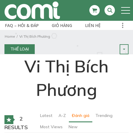
FAQ – HỎI & ĐÁP
GIỎ HÀNG
LIÊN HỆ
Home
Vi Thị Bích Phương
THỂ LOẠI
Vi Thị Bích
Phương
Latest
A-Z
Đánh giá
Trending
2
RESULTS
Most Views
New