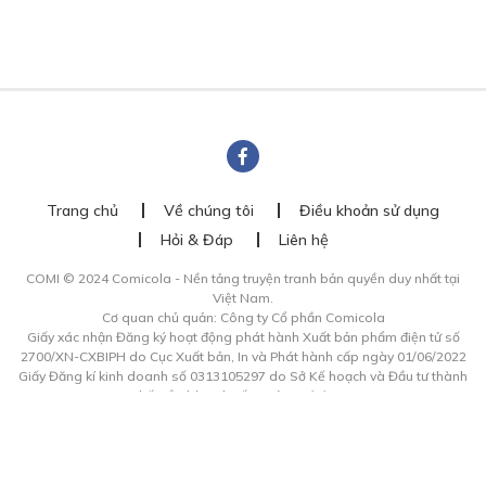
Trang chủ
Về chúng tôi
Điều khoản sử dụng
Hỏi & Đáp
Liên hệ
COMI © 2024 Comicola - Nền tảng truyện tranh bản quyền duy nhất tại
Việt Nam.
Cơ quan chủ quản: Công ty Cổ phần Comicola
Giấy xác nhận Đăng ký hoạt động phát hành Xuất bản phẩm điện tử số
2700/XN-CXBIPH do Cục Xuất bản, In và Phát hành cấp ngày 01/06/2022
Giấy Đăng kí kinh doanh số 0313105297 do Sở Kế hoạch và Đầu tư thành
phố Hồ Chí Minh cấp ngày 21/1/2015