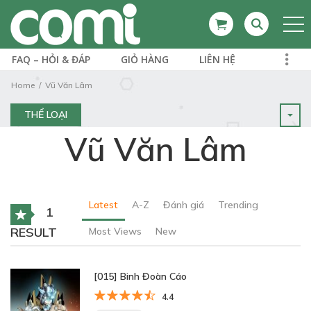
FAQ – HỎI & ĐÁP
GIỎ HÀNG
LIÊN HỆ
Home
Vũ Văn Lâm
THỂ LOẠI
Vũ Văn Lâm
Latest
A-Z
Đánh giá
Trending
1
RESULT
Most Views
New
[015] Binh Đoàn Cáo
4.4