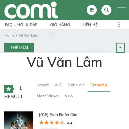
FAQ – HỎI & ĐÁP
GIỎ HÀNG
LIÊN HỆ
Home
Vũ Văn Lâm
THỂ LOẠI
Vũ Văn Lâm
Latest
A-Z
Đánh giá
Trending
1
RESULT
Most Views
New
[015] Binh Đoàn Cáo
4.4