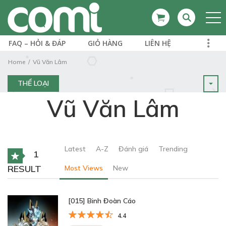
FAQ – HỎI & ĐÁP
GIỎ HÀNG
LIÊN HỆ
Home
Vũ Văn Lâm
THỂ LOẠI
Vũ Văn Lâm
Latest
A-Z
Đánh giá
Trending
1
RESULT
Most Views
New
[015] Binh Đoàn Cáo
4.4