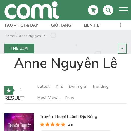
FAQ – HỎI & ĐÁP
GIỎ HÀNG
LIÊN HỆ
Home
Anne Nguyên Lê
THỂ LOẠI
Anne Nguyên Lê
Latest
A-Z
Đánh giá
Trending
1
RESULT
Most Views
New
Truyền Thuyết Lãnh Địa Rồng
4.8