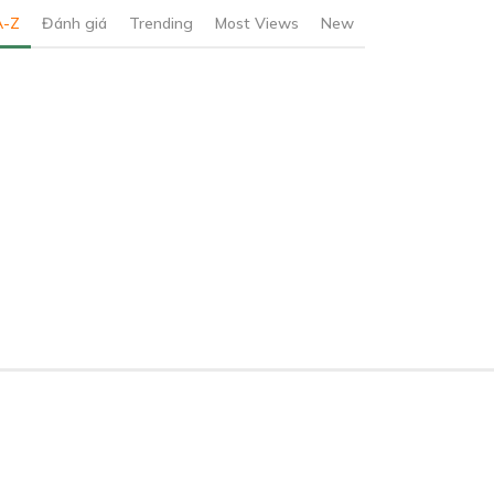
A-Z
Đánh giá
Trending
Most Views
New