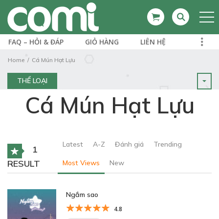
FAQ – HỎI & ĐÁP
GIỎ HÀNG
LIÊN HỆ
Home
Cá Mún Hạt Lựu
THỂ LOẠI
Cá Mún Hạt Lựu
Latest
A-Z
Đánh giá
Trending
1
RESULT
Most Views
New
Ngắm sao
4.8