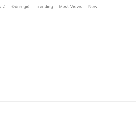
A-Z
Đánh giá
Trending
Most Views
New