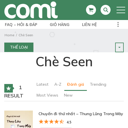
FAQ – HỎI & ĐÁP
GIỎ HÀNG
LIÊN HỆ
Home
Chè Seen
THỂ LOẠI
Chè Seen
Latest
A-Z
Đánh giá
Trending
1
RESULT
Most Views
New
Chuyến đi thứ nhất – Thung Lũng Trong Mây
4.5