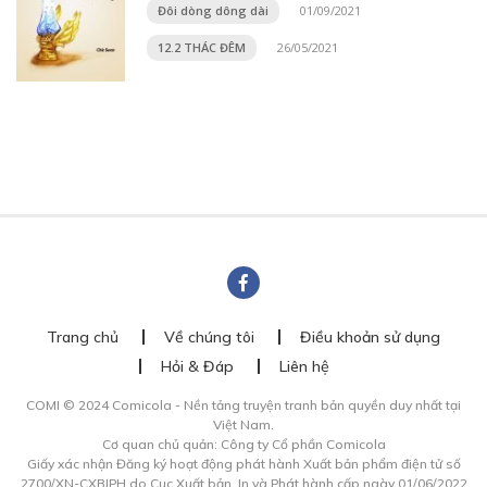
Đôi dòng dông dài
01/09/2021
12.2 THÁC ĐÊM
26/05/2021
Trang chủ
Về chúng tôi
Điều khoản sử dụng
Hỏi & Đáp
Liên hệ
COMI © 2024 Comicola - Nền tảng truyện tranh bản quyền duy nhất tại
Việt Nam.
Cơ quan chủ quản: Công ty Cổ phần Comicola
Giấy xác nhận Đăng ký hoạt động phát hành Xuất bản phẩm điện tử số
2700/XN-CXBIPH do Cục Xuất bản, In và Phát hành cấp ngày 01/06/2022